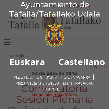
Ayuntamiento de Tafa
Ayuntamiento de
Ir al contenido
Euskera
Castellano
facebook
twitter
youtube
Tafalla/Tafallako Udala
Search for:
Inicio
>
Noticias
Euskara
Castellano
Volver
24 de julio de 2015
Plaza Navarra 5 - 31300 Tafalla (NAVARRA)
Plaza Navarra 5 - 31300 Tafalla (NAVARRA)
Convocatoria
948 70 18 11
ayuntamiento@tafalla.es
Sesión Plenaria