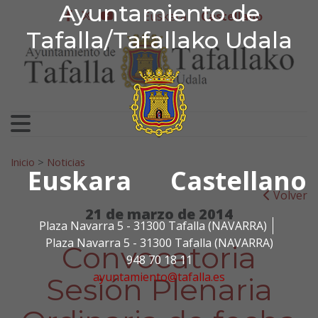
Ayuntamiento de Tafa
Ayuntamiento de
Ir al contenido
Euskera
Castellano
facebook
twitter
youtube
Tafalla/Tafallako Udala
Search for:
Inicio
>
Noticias
Euskara
Castellano
Volver
21 de marzo de 2014
Plaza Navarra 5 - 31300 Tafalla (NAVARRA)
Plaza Navarra 5 - 31300 Tafalla (NAVARRA)
Convocatoria
948 70 18 11
ayuntamiento@tafalla.es
Sesión Plenaria