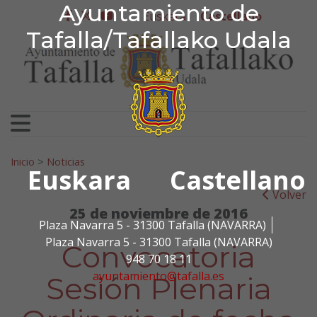
Ayuntamiento de Tafa
Ayuntamiento de
Ir al contenido
Euskera
Castellano
facebook
twitter
youtube
Tafalla/Tafallako Udala
Search for:
Inicio
>
Noticias
Euskara
Castellano
Volver
25 de noviembre de 2016
Plaza Navarra 5 - 31300 Tafalla (NAVARRA)
Plaza Navarra 5 - 31300 Tafalla (NAVARRA)
Convocatoria
948 70 18 11
ayuntamiento@tafalla.es
Sesión Plenaria