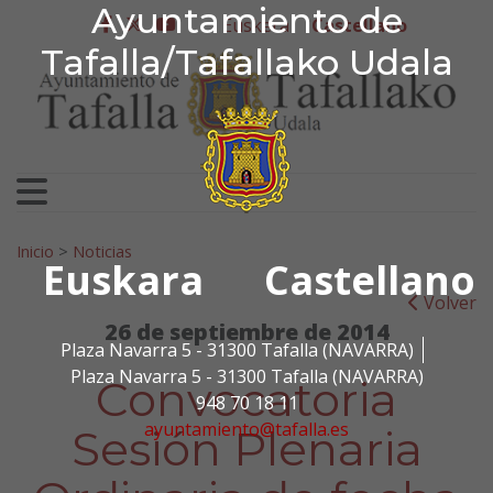
Ayuntamiento de Tafa
Ayuntamiento de
Ir al contenido
Euskera
Castellano
facebook
twitter
youtube
Tafalla/Tafallako Udala
Search for:
Inicio
>
Noticias
Euskara
Castellano
Volver
26 de septiembre de 2014
Plaza Navarra 5 - 31300 Tafalla (NAVARRA)
Plaza Navarra 5 - 31300 Tafalla (NAVARRA)
Convocatoria
948 70 18 11
ayuntamiento@tafalla.es
Sesión Plenaria