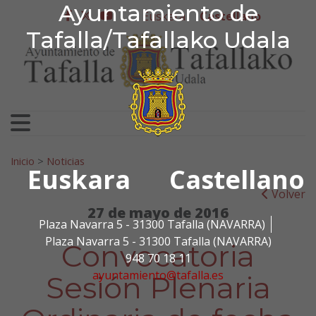
Ayuntamiento de Tafa
Ayuntamiento de
Ir al contenido
Euskera
Castellano
facebook
twitter
youtube
Tafalla/Tafallako Udala
Search for:
Inicio
>
Noticias
Euskara
Castellano
Volver
27 de mayo de 2016
Plaza Navarra 5 - 31300 Tafalla (NAVARRA)
Plaza Navarra 5 - 31300 Tafalla (NAVARRA)
Convocatoria
948 70 18 11
ayuntamiento@tafalla.es
Sesión Plenaria