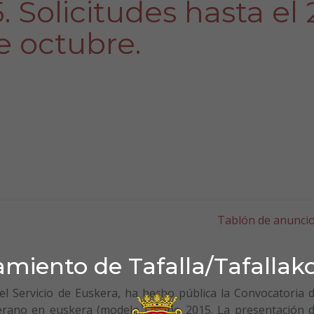
. Solicitudes hasta el 
e octubre.
Tablón de anunci
miento de Tafalla/Tafallak
el Servicio de Euskera, ha hecho pública la Convocatoria 
erano en euskera (modelo D) año 2015. La presentación 