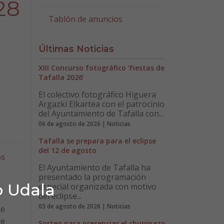
28
Tablón de anuncios
Últimas Noticias
XIII Concurso fotográfico ‘Fiestas de
Tafalla 2026’
El colectivo fotográfico Higuera
Argazki Elkartea con el patrocinio
del Ayuntamiento de Tafalla con...
06 de agosto de 2026 | Noticias
Tafalla se prepara para el eclipse
del 12 de agosto
os
El Ayuntamiento de Tafalla ha
presentado la programación
o Udala
especial organizada con motivo
del eclipse...
03 de agosto de 2026 | Noticias
de
de
Sorteo para presenciar el chupinazo