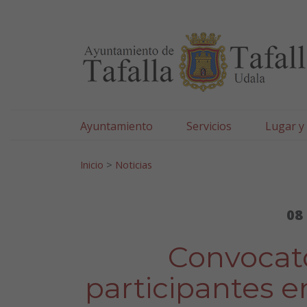
Ayuntamiento de Tafa
Ir al contenido
Ayuntamiento
Servicios
Lugar y
Search for:
Inicio
>
Noticias
08
Convocat
participantes