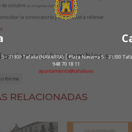
28 de octubre
en el registro del Ayuntamiento
.
sultar la convocatoria y la solicitud a rellenar.
)
a
C
ficaciones si hay cambios en
 5 - 31300 Tafalla (NAVARRA)
Plaza Navarra 5 - 31300 Taf
948 70 18 11
ayuntamiento@tafalla.es
AS RELACIONADAS