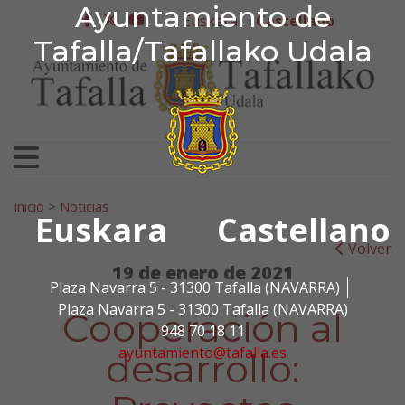
Ayuntamiento de Tafa
Ayuntamiento de
Ir al contenido
Euskera
Castellano
facebook
twitter
youtube
Tafalla/Tafallako Udala
Search for:
Inicio
>
Noticias
Euskara
Castellano
Volver
19 de enero de 2021
Plaza Navarra 5 - 31300 Tafalla (NAVARRA)
Plaza Navarra 5 - 31300 Tafalla (NAVARRA)
Cooperación al
948 70 18 11
ayuntamiento@tafalla.es
desarrollo: