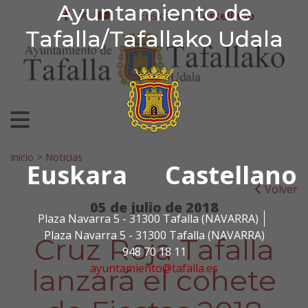
Ayuntamiento de Tafa
Ayuntamiento de
Ir al contenido
Euskera
Castellano
facebook
twitter
youtube
Tafalla/Tafallako Udala
Search for:
Inicio
>
Noticias
Euskara
Castellano
Volver
05 de julio de 2018
Plaza Navarra 5 - 31300 Tafalla (NAVARRA)
Plaza Navarra 5 - 31300 Tafalla (NAVARRA)
Cruz Roja Tafalla
948 70 18 11
ayuntamiento@tafalla.es
lanzará el cohete