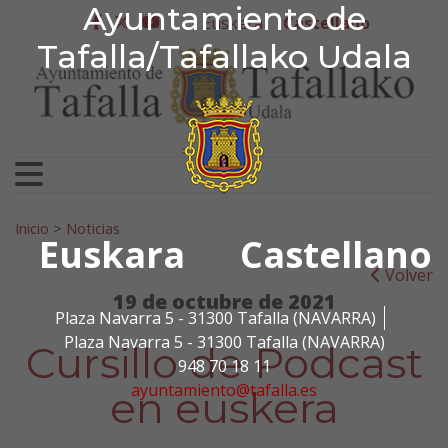
Ayuntamiento de Tafa
Ayuntamiento de
Ir al contenido
Euskera
Castellano
facebook
twitter
youtube
Tafalla/Tafallako Udala
Search for:
Inicio
>
Noticias
Euskara
Castellano
Volver
19 de octubre de 2021
Plaza Navarra 5 - 31300 Tafalla (NAVARRA)
Plaza Navarra 5 - 31300 Tafalla (NAVARRA)
Cursillo de Podcast
948 70 18 11
ayuntamiento@tafalla.es
en euskera