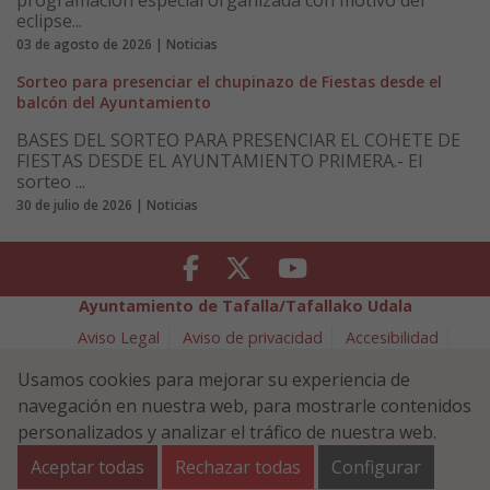
programación especial organizada con motivo del
eclipse...
03 de agosto de 2026 | Noticias
Sorteo para presenciar el chupinazo de Fiestas desde el
balcón del Ayuntamiento
BASES DEL SORTEO PARA PRESENCIAR EL COHETE DE
FIESTAS DESDE EL AYUNTAMIENTO PRIMERA.- El
sorteo ...
30 de julio de 2026 | Noticias
Facebook
Twitter
Youtube
Ayuntamiento de Tafalla/Tafallako Udala
Aviso Legal
Aviso de privacidad
Accesibilidad
Política de cookies
Usamos cookies para mejorar su experiencia de
Política de Seguridad de la Información
navegación en nuestra web, para mostrarle contenidos
Plaza Navarra 5 - 31300 Tafalla (NAVARRA)
948 70 18 11
personalizados y analizar el tráfico de nuestra web.
ayuntamiento@tafalla.es
Aceptar todas
Rechazar todas
Configurar