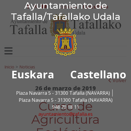
Ayuntamiento de Tafa
Ayuntamiento de
Ir al contenido
Euskera
Castellano
facebook
twitter
youtube
Tafalla/Tafallako Udala
Search for:
Inicio
>
Noticias
Euskara
Castellano
Volver
26 de marzo de 2019
Plaza Navarra 5 - 31300 Tafalla (NAVARRA)
Plaza Navarra 5 - 31300 Tafalla (NAVARRA)
Curso de
948 70 18 11
ayuntamiento@tafalla.es
Agricultura