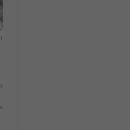
l
l
to