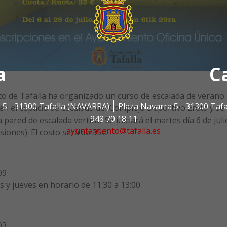
a
C
to de Tafalla ha organizado un curso de escalada de verano
 5 - 31300 Tafalla (NAVARRA)
Plaza Navarra 5 - 31300 Taf
 en el espacio de escalada del Complejo Deportivo Ereta y se
948 70 18 11
pared de escalada vertical. Se iniciará el martes día 6 de juli
ayuntamiento@tafalla.es
esiones). El costo será de 35€.
09
s y jueves en horario de 11:30 a 13:00
03