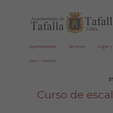
Ayuntamiento de Tafa
Ir al contenido
Ayuntamiento
Servicios
Lugar y
Search for:
Inicio
>
Noticias
3
Curso de escal