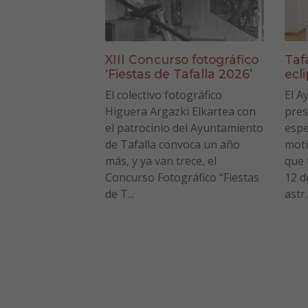
XIII Concurso fotográfico
Taf
‘Fiestas de Tafalla 2026’
ecl
El colectivo fotográfico
El A
Higuera Argazki Elkartea con
pres
el patrocinio del Ayuntamiento
espe
de Tafalla convoca un año
moti
más, y ya van trece, el
que 
Concurso Fotográfico “Fiestas
12 d
de T...
astr..