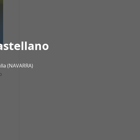
astellano
alla (NAVARRA)
o