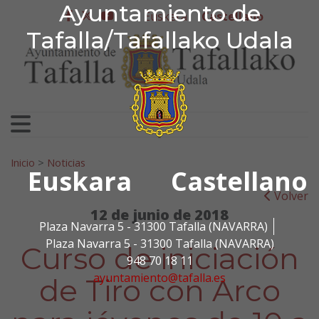
Ayuntamiento de Tafa
Ayuntamiento de
Ir al contenido
Euskera
Castellano
facebook
twitter
youtube
Tafalla/Tafallako Udala
Search for:
Inicio
>
Noticias
Euskara
Castellano
Volver
12 de junio de 2018
Plaza Navarra 5 - 31300 Tafalla (NAVARRA)
Plaza Navarra 5 - 31300 Tafalla (NAVARRA)
Curso de iniciación
948 70 18 11
ayuntamiento@tafalla.es
de Tiro con Arco