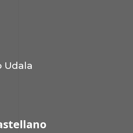
o Udala
astellano