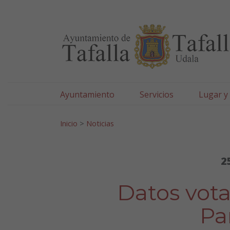
Ayuntamiento de Tafa
Ir al contenido
Ayuntamiento
Servicios
Lugar y
Search for:
Inicio
>
Noticias
2
Datos vot
Pa