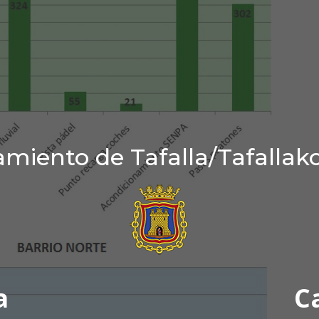
miento de Tafalla/Tafallak
a
C