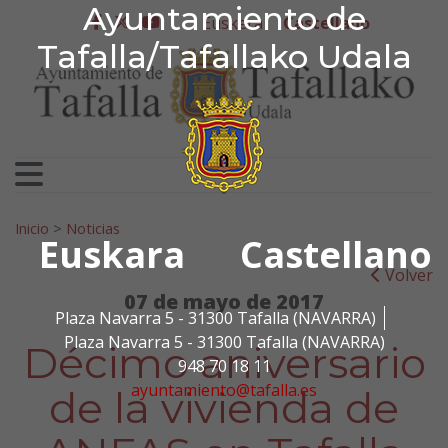
Ayuntamiento de Tafa
Ayuntamiento de
Ir al contenido
Euskera
Castellano
facebook
twitter
youtube
Tafalla/Tafallako Udala
Search for:
Inicio
>
Noticias
Euskara
Castellano
Volver
07 de mayo de 2017
Plaza Navarra 5 - 31300 Tafalla (NAVARRA)
Plaza Navarra 5 - 31300 Tafalla (NAVARRA)
Décimo aniversario
948 70 18 11
ayuntamiento@tafalla.es
de la vivienda de