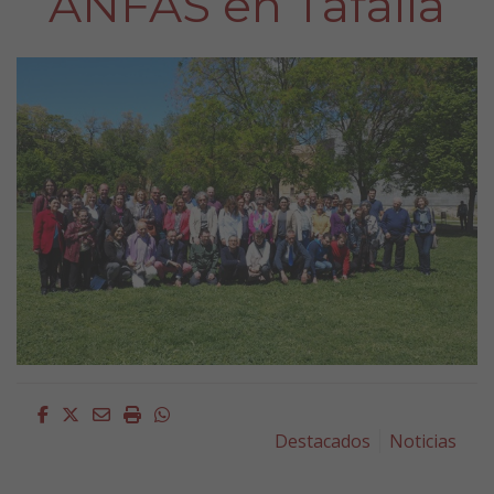
ANFAS en Tafalla
Facebook
Twitter
Email
Imprimir
Whatsapp
Destacados
Noticias