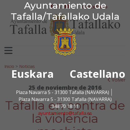
Ayuntamiento de Tafa
Ayuntamiento de
Ir al contenido
Castellano
facebook
twitter
youtube
Tafalla/Tafallako Udala
Search for:
Inicio
>
Noticias
Euskara
Castellano
Volver
25 de noviembre de 2016
Plaza Navarra 5 - 31300 Tafalla (NAVARRA)
Plaza Navarra 5 - 31300 Tafalla (NAVARRA)
Tafalla en contra de
948 70 18 11
ayuntamiento@tafalla.es
la violencia