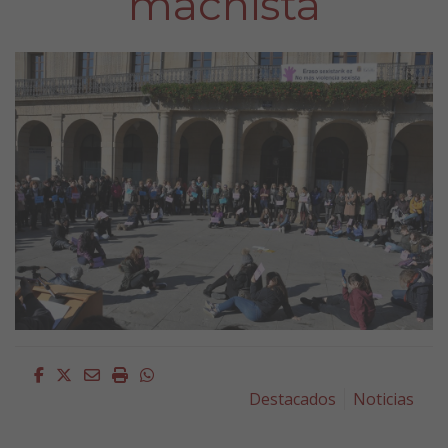
machista
Facebook
Twitter
Email
Imprimir
Whatsapp
Destacados
Noticias