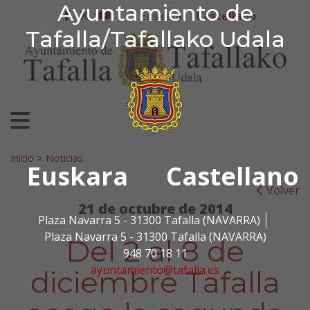
Ayuntamiento de Tafa
Ayuntamiento de
Ir al contenido
Euskera
Castellano
facebook
twitter
youtube
Tafalla/Tafallako Udala
Search for:
Inicio
>
Noticias
Euskara
Castellano
Volver
21 de octubre de 2014
Plaza Navarra 5 - 31300 Tafalla (NAVARRA)
Plaza Navarra 5 - 31300 Tafalla (NAVARRA)
Del 2 al 8 de
948 70 18 11
ayuntamiento@tafalla.es
diciembre Tafalla