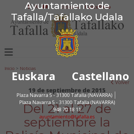
Ayuntamiento de Tafa
Ayuntamiento de
Ir al contenido
Euskera
Castellano
facebook
twitter
youtube
Tafalla/Tafallako Udala
Search for:
Inicio
>
Noticias
Euskara
Castellano
Volver
19 de septiembre de 2015
Plaza Navarra 5 - 31300 Tafalla (NAVARRA)
Plaza Navarra 5 - 31300 Tafalla (NAVARRA)
Del 21 al 27 de
948 70 18 11
ayuntamiento@tafalla.es
septiembre la