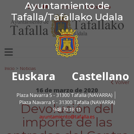
Ayuntamiento de Tafa
Ayuntamiento de
Ir al contenido
Euskera
Castellano
facebook
twitter
youtube
Tafalla/Tafallako Udala
Search for:
Inicio
>
Noticias
Euskara
Castellano
Volver
16 de marzo de 2020
Plaza Navarra 5 - 31300 Tafalla (NAVARRA)
Plaza Navarra 5 - 31300 Tafalla (NAVARRA)
Devolución del
948 70 18 11
ayuntamiento@tafalla.es
importe de las