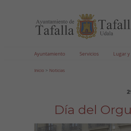
Ayuntamiento de Tafa
Ir al contenido
Ayuntamiento
Servicios
Lugar y
Search for:
Inicio
>
Noticias
2
Día del Orgu