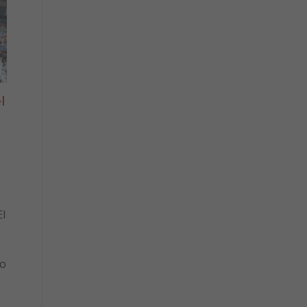
l
l
to