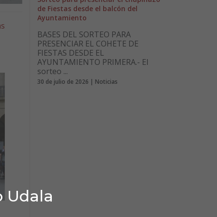
de Fiestas desde el balcón del
Ayuntamiento
as
BASES DEL SORTEO PARA
PRESENCIAR EL COHETE DE
FIESTAS DESDE EL
AYUNTAMIENTO PRIMERA.- El
sorteo ...
30 de julio de 2026 | Noticias
o Udala