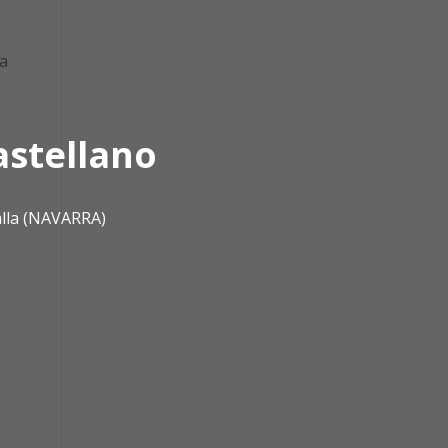
ta
astellano
alla (NAVARRA)