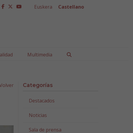
Euskera
Castellano
facebook
twitter
youtube
Buscar
alidad
Multimedia
Volver
Categorías
Destacados
Noticias
Sala de prensa