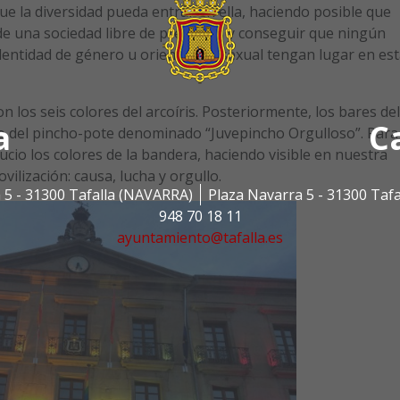
ue la diversidad pueda entrar en ella, haciendo posible que
e una sociedad libre de prejuicios y conseguir que ningún
identidad de género u orientación sexual tengan lugar en es
 los seis colores del arcoíris. Posteriormente, los bares del
a
C
ro del pincho-pote denominado “Juvepincho Orgulloso”. Para
ucio los colores de la bandera, haciendo visible en nuestra
ilización: causa, lucha y orgullo.
 5 - 31300 Tafalla (NAVARRA)
Plaza Navarra 5 - 31300 Taf
948 70 18 11
ayuntamiento@tafalla.es