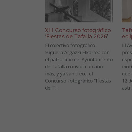
XIII Concurso fotográfico
Taf
‘Fiestas de Tafalla 2026’
ecl
El colectivo fotográfico
El A
Higuera Argazki Elkartea con
pres
el patrocinio del Ayuntamiento
espe
de Tafalla convoca un año
moti
más, y ya van trece, el
que 
Concurso Fotográfico “Fiestas
12 d
de T...
astr..