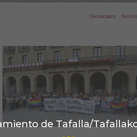
Destacados
Notici
miento de Tafalla/Tafallak