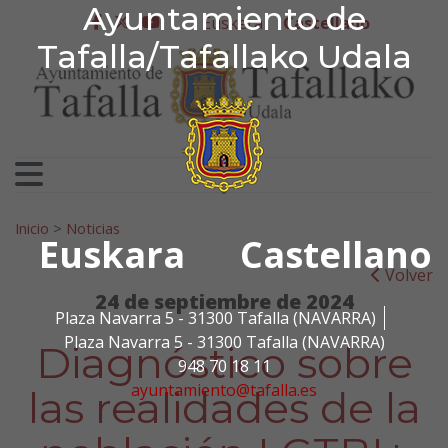
Ayuntamiento de Tafa
Ayuntamiento de
Ir al contenido
Euskera
Castellano
facebook
twitter
youtube
Tafalla/Tafallako Udala
Search for:
Inicio
>
Noticias
Euskara
Castellano
Volver
24 de septiembre de 2024
Plaza Navarra 5 - 31300 Tafalla (NAVARRA)
Plaza Navarra 5 - 31300 Tafalla (NAVARRA)
Diagnóstico sobre
948 70 18 11
ayuntamiento@tafalla.es
las realidades de la