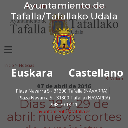
Ayuntamiento de Tafa
Ayuntamiento de
Ir al contenido
Euskera
Castellano
facebook
twitter
youtube
Tafalla/Tafallako Udala
Search for:
Inicio
>
Noticias
Euskara
Castellano
Volver
07 de abril de 2016
Plaza Navarra 5 - 31300 Tafalla (NAVARRA)
Plaza Navarra 5 - 31300 Tafalla (NAVARRA)
Días 28 y 29 de
948 70 18 11
ayuntamiento@tafalla.es
abril: nuevos cortes