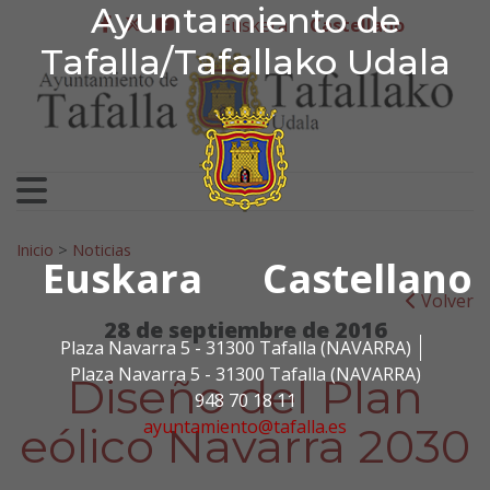
Ayuntamiento de Tafa
Ayuntamiento de
Ir al contenido
Euskera
Castellano
facebook
twitter
youtube
Tafalla/Tafallako Udala
Search for:
Inicio
>
Noticias
Euskara
Castellano
Volver
28 de septiembre de 2016
Plaza Navarra 5 - 31300 Tafalla (NAVARRA)
Plaza Navarra 5 - 31300 Tafalla (NAVARRA)
Diseño del Plan
948 70 18 11
ayuntamiento@tafalla.es
eólico Navarra 2030