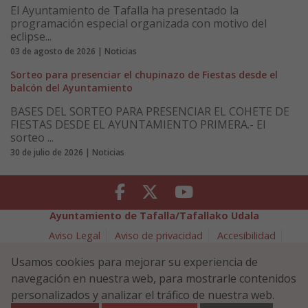
El Ayuntamiento de Tafalla ha presentado la
programación especial organizada con motivo del
eclipse...
03 de agosto de 2026 | Noticias
Sorteo para presenciar el chupinazo de Fiestas desde el
balcón del Ayuntamiento
BASES DEL SORTEO PARA PRESENCIAR EL COHETE DE
FIESTAS DESDE EL AYUNTAMIENTO PRIMERA.- El
sorteo ...
30 de julio de 2026 | Noticias
Facebook
Twitter
Youtube
Ayuntamiento de Tafalla/Tafallako Udala
Aviso Legal
Aviso de privacidad
Accesibilidad
Política de cookies
Usamos cookies para mejorar su experiencia de
Política de Seguridad de la Información
navegación en nuestra web, para mostrarle contenidos
Plaza Navarra 5 - 31300 Tafalla (NAVARRA)
948 70 18 11
personalizados y analizar el tráfico de nuestra web.
ayuntamiento@tafalla.es