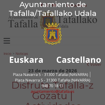
Ayuntamiento de Tafa
Ayuntamiento de
Ir al contenido
Castellano
facebook
twitter
youtube
Tafalla/Tafallako Udala
Search for:
Inicio
>
Noticias
Euskara
Castellano
Volver
23 de marzo de 2026
Plaza Navarra 5 - 31300 Tafalla (NAVARRA)
Plaza Navarra 5 - 31300 Tafalla (NAVARRA)
Disfruta Tafalla-z
948 70 18 11
ayuntamiento@tafalla.es
Gozatu |