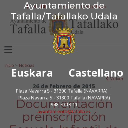
Ayuntamiento de Tafa
Ayuntamiento de
Ir al contenido
Euskera
Castellano
facebook
twitter
youtube
Tafalla/Tafallako Udala
Search for:
Inicio
>
Noticias
Euskara
Castellano
Volver
26 de febrero de 2015
Plaza Navarra 5 - 31300 Tafalla (NAVARRA)
Plaza Navarra 5 - 31300 Tafalla (NAVARRA)
Documentación
948 70 18 11
ayuntamiento@tafalla.es
preinscripción