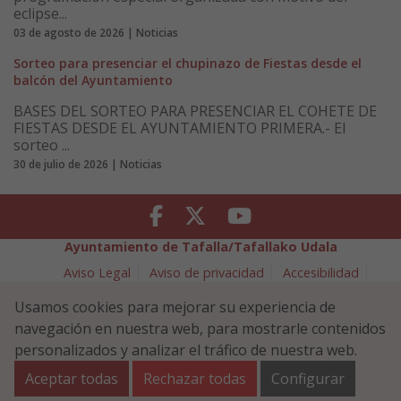
eclipse...
03 de agosto de 2026 | Noticias
Sorteo para presenciar el chupinazo de Fiestas desde el
balcón del Ayuntamiento
BASES DEL SORTEO PARA PRESENCIAR EL COHETE DE
FIESTAS DESDE EL AYUNTAMIENTO PRIMERA.- El
sorteo ...
30 de julio de 2026 | Noticias
Facebook
Twitter
Youtube
Ayuntamiento de Tafalla/Tafallako Udala
Aviso Legal
Aviso de privacidad
Accesibilidad
Política de cookies
Usamos cookies para mejorar su experiencia de
Política de Seguridad de la Información
navegación en nuestra web, para mostrarle contenidos
Plaza Navarra 5 - 31300 Tafalla (NAVARRA)
948 70 18 11
personalizados y analizar el tráfico de nuestra web.
ayuntamiento@tafalla.es
Aceptar todas
Rechazar todas
Configurar