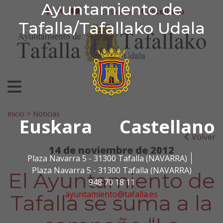
Ayuntamiento de Tafa
Ayuntamiento de
Ir al contenido
Euskera
Castellano
facebook
twitter
youtube
Tafalla/Tafallako Udala
Search for:
Inicio
>
Noticias
Euskara
Castellano
Volver
14 de noviembre de 2012
Plaza Navarra 5 - 31300 Tafalla (NAVARRA)
Plaza Navarra 5 - 31300 Tafalla (NAVARRA)
El Ayuntamiento de
948 70 18 11
ayuntamiento@tafalla.es
Tafalla se suma a la