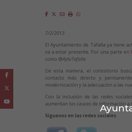
Facebook
Twitter
Email
Imprimir
Whatsapp
7/2/2013
El Ayuntamiento de Tafalla ya tiene act
va a estar presente. Por una parte en
como @
AytoTafalla
.
De esta manera, el consistorio busca
Facebook
contacto más directo y permanent
modernización y la adecuación a las nu
Twitter
Con la inclusión de las redes social
Youtube
aumentan los cauces de información a tr
Ayunta
Síguenos en las redes sociales