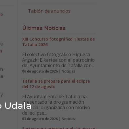
Tablón de anuncios
as
Últimas Noticias
XIII Concurso fotográfico ‘Fiestas de
ue
Tafalla 2026’
er
El colectivo fotográfico Higuera
Argazki Elkartea con el patrocinio
del Ayuntamiento de Tafalla con...
un
06 de agosto de 2026 | Noticias
la
Tafalla se prepara para el eclipse
del 12 de agosto
 y
El Ayuntamiento de Tafalla ha
presentado la programación
o Udala
especial organizada con motivo
del eclipse...
03 de agosto de 2026 | Noticias
Sorteo para presenciar el chupinazo