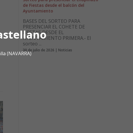
de Fiestas desde el balcón del
Ayuntamiento
BASES DEL SORTEO PARA
PRESENCIAR EL COHETE DE
astellano
FIESTAS DESDE EL
AYUNTAMIENTO PRIMERA.- El
sorteo ...
30 de julio de 2026 | Noticias
alla (NAVARRA)