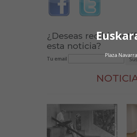
Euskar
¿Deseas recibir noti
esta noticia?
Plaza Navarra
Tu email
NOTICI