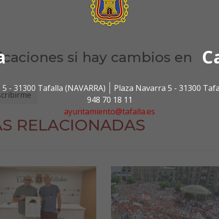
a
C
ficaciones si hay cambios en
 5 - 31300 Tafalla (NAVARRA)
Plaza Navarra 5 - 31300 Taf
948 70 18 11
ayuntamiento@tafalla.es
AS RELACIONADAS