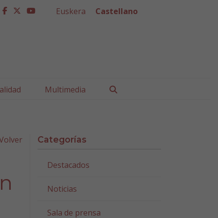
Euskera
Castellano
facebook
twitter
youtube
Buscar
alidad
Multimedia
Volver
Categorías
Destacados
en
Noticias
Sala de prensa