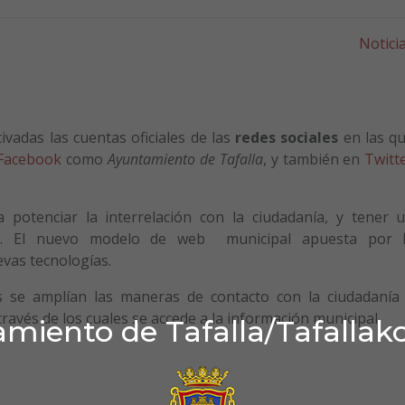
Notici
ivadas las cuentas oficiales de las
redes sociales
en las q
Facebook
como
Ayuntamiento de Tafalla
, y también en
Twitt
 potenciar la interrelación con la ciudadanía, y tener 
e. El nuevo modelo de web municipal apuesta por 
evas tecnologías.
es se amplían las maneras de contacto con la ciudadanía
avés de los cuales se accede a la información municipal.
miento de Tafalla/Tafallak