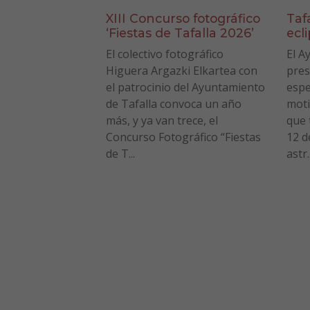
XIII Concurso fotográfico
Taf
‘Fiestas de Tafalla 2026’
ecl
El colectivo fotográfico
El A
Higuera Argazki Elkartea con
pres
el patrocinio del Ayuntamiento
espe
de Tafalla convoca un año
moti
más, y ya van trece, el
que 
Concurso Fotográfico “Fiestas
12 d
de T...
astr..