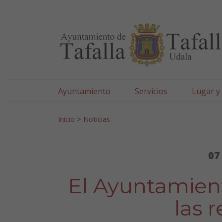
Ayuntamiento de Tafa
Ir al contenido
Ayuntamiento
Servicios
Lugar y
Search for:
Inicio
>
Noticias
07
El Ayuntamient
las 