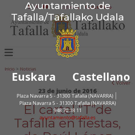
Ayuntamiento de Tafa
Ayuntamiento de
Ir al contenido
Euskera
Castellano
facebook
twitter
youtube
Tafalla/Tafallako Udala
Search for:
Inicio
>
Noticias
Euskara
Castellano
Volver
23 de junio de 2016
Plaza Navarra 5 - 31300 Tafalla (NAVARRA)
Plaza Navarra 5 - 31300 Tafalla (NAVARRA)
El cartel “T”de
948 70 18 11
ayuntamiento@tafalla.es
Tafalla en fiestas,