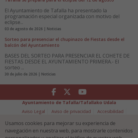
El Ayuntamiento de Tafalla ha presentado la
programación especial organizada con motivo del
eclipse...
03 de agosto de 2026 | Noticias
Sorteo para presenciar el chupinazo de Fiestas desde el
balcón del Ayuntamiento
BASES DEL SORTEO PARA PRESENCIAR EL COHETE DE
FIESTAS DESDE EL AYUNTAMIENTO PRIMERA.- El
sorteo ...
30 de julio de 2026 | Noticias
Facebook
Twitter
Youtube
Ayuntamiento de Tafalla/Tafallako Udala
Aviso Legal
Aviso de privacidad
Accesibilidad
Política de cookies
Usamos cookies para mejorar su experiencia de
Política de Seguridad de la Información
navegación en nuestra web, para mostrarle contenidos
Plaza Navarra 5 - 31300 Tafalla (NAVARRA)
948 70 18 11