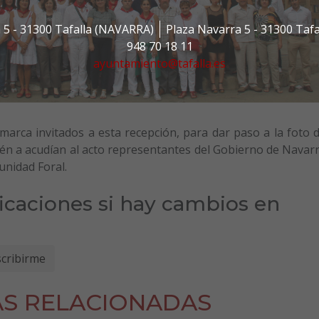
 5 - 31300 Tafalla (NAVARRA)
Plaza Navarra 5 - 31300 Taf
948 70 18 11
ayuntamiento@tafalla.es
comarca invitados a esta recepción, para dar paso a la foto 
ién a acudían al acto representantes del Gobierno de Navar
unidad Foral.
ficaciones si hay cambios en
AS RELACIONADAS