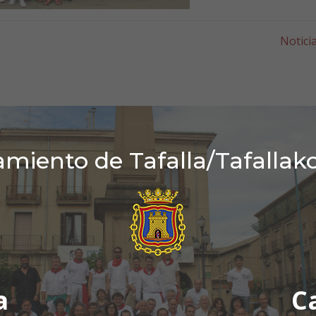
Notici
miento de Tafalla/Tafallak
a
C