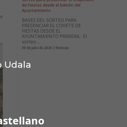
de Fiestas desde el balcón del
Ayuntamiento
as
BASES DEL SORTEO PARA
PRESENCIAR EL COHETE DE
FIESTAS DESDE EL
AYUNTAMIENTO PRIMERA.- El
sorteo ...
30 de julio de 2026 | Noticias
o Udala
astellano