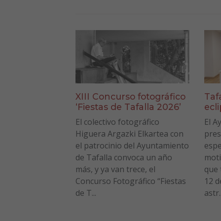
XIII Concurso fotográfico
Taf
‘Fiestas de Tafalla 2026’
ecl
El colectivo fotográfico
El A
Higuera Argazki Elkartea con
pres
el patrocinio del Ayuntamiento
espe
de Tafalla convoca un año
moti
más, y ya van trece, el
que 
Concurso Fotográfico “Fiestas
12 d
de T...
astr..