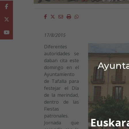
Facebook
Facebook
Twitter
Email
Imprimir
Whatsapp
Twitter
Youtube
17/8/2015
Diferentes
autoridades se
daban cita este
Ayunta
domingo en el
Ayuntamiento
de Tafalla para
festejar el Día
de la merindad,
dentro de las
Fiestas
patronales.
Euskar
Jornada que