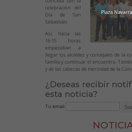
coincidía con la
celebración del
Plaza Navarra
Día de San
Sebastián.
Así, hacia las
16:15 horas
empezaban a
llegar los alcaldes y concejales de la 
familia y continuar el encuentro. Tamb
y de las cabezas de merindad de la Com
¿Deseas recibir noti
esta noticia?
Tu email
NOTICI