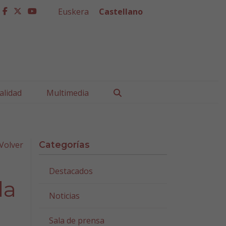
Euskera
Castellano
facebook
twitter
youtube
Buscar
alidad
Multimedia
Volver
Categorías
Destacados
la
Noticias
Sala de prensa