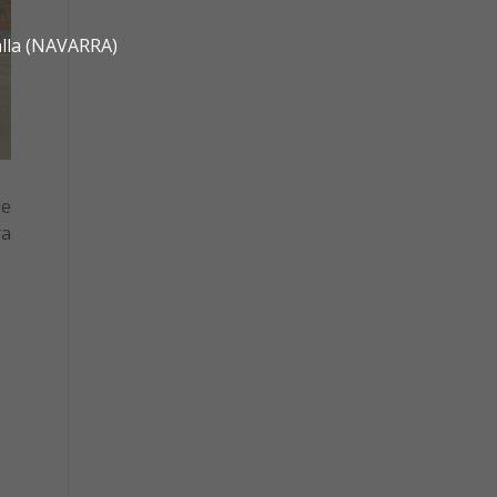
alla (NAVARRA)
de
ra