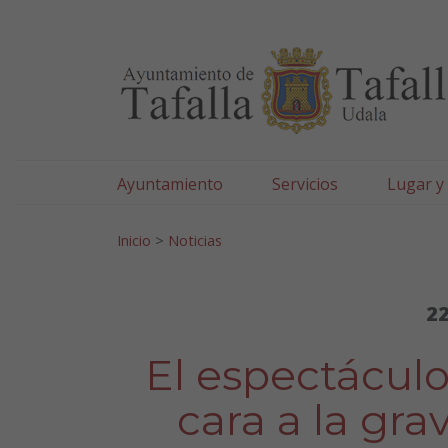
Ayuntamiento de Tafa
Ir al contenido
Ayuntamiento
Servicios
Lugar y
Search for:
Inicio
>
Noticias
22
El espectáculo
cara a la gra