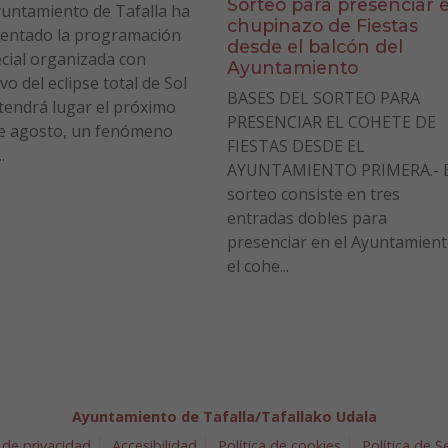
Sorteo para presenciar e
yuntamiento de Tafalla ha
chupinazo de Fiestas
entado la programación
desde el balcón del
cial organizada con
Ayuntamiento
vo del eclipse total de Sol
BASES DEL SORTEO PARA
tendrá lugar el próximo
PRESENCIAR EL COHETE DE
e agosto, un fenómeno
FIESTAS DESDE EL
.
AYUNTAMIENTO PRIMERA.- E
sorteo consiste en tres
entradas dobles para
presenciar en el Ayuntamien
el cohe...
Ayuntamiento de Tafalla/Tafallako Udala
 de privacidad
Accesibilidad
Política de cookies
Política de 