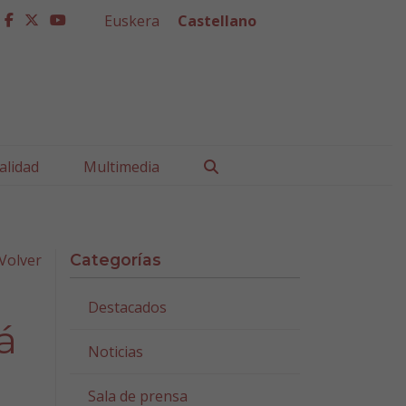
Euskera
Castellano
facebook
twitter
youtube
Buscar
alidad
Multimedia
Volver
Categorías
Destacados
á
Noticias
Sala de prensa