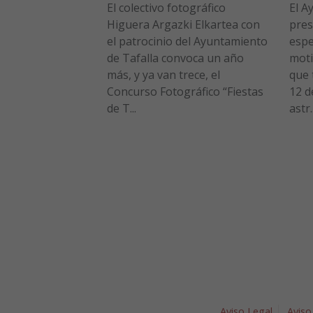
El colectivo fotográfico
El A
Higuera Argazki Elkartea con
pres
el patrocinio del Ayuntamiento
espe
de Tafalla convoca un año
moti
más, y ya van trece, el
que 
Concurso Fotográfico “Fiestas
12 d
de T...
astr..
Aviso Legal
Aviso