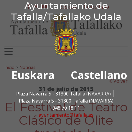
Ayuntamiento de Tafa
Ayuntamiento de
Ir al contenido
Euskera
Castellano
facebook
twitter
youtube
Tafalla/Tafallako Udala
Search for:
Inicio
>
Noticias
Euskara
Castellano
Volver
31 de julio de 2015
Plaza Navarra 5 - 31300 Tafalla (NAVARRA)
Plaza Navarra 5 - 31300 Tafalla (NAVARRA)
El Festival de Teatro
948 70 18 11
ayuntamiento@tafalla.es
Clásico de Olite