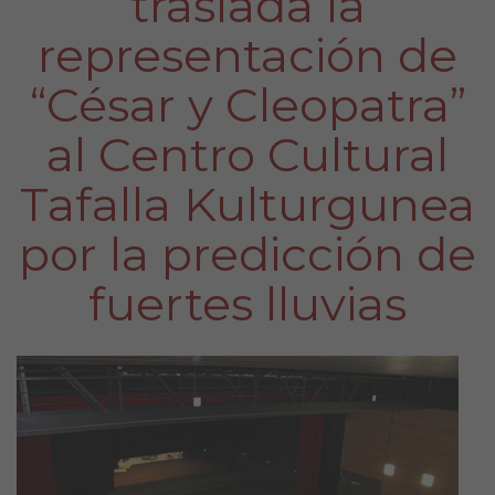
traslada la
representación de
“César y Cleopatra”
al Centro Cultural
Tafalla Kulturgunea
por la predicción de
fuertes lluvias