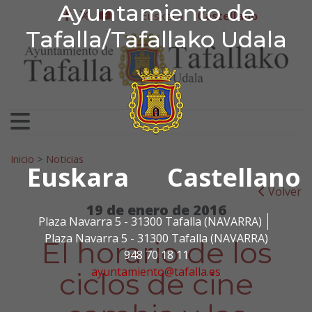
Ayuntamiento de Tafa
Ayuntamiento de
Ir al contenido
Euskera
Castellano
facebook
twitter
youtube
Tafalla/Tafallako Udala
Search for:
Inicio
>
Noticias
Euskara
Castellano
Volver
19 de enero de 2016
Plaza Navarra 5 - 31300 Tafalla (NAVARRA)
Plaza Navarra 5 - 31300 Tafalla (NAVARRA)
El horario de los
948 70 18 11
ayuntamiento@tafalla.es
ciclos de cine