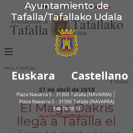
Ayuntamiento de Tafa
Ayuntamiento de
Ir al contenido
Euskera
Castellano
facebook
twitter
youtube
Tafalla/Tafallako Udala
Search for:
Inicio
>
Noticias
Euskara
Castellano
Volver
27 de abril de 2018
Plaza Navarra 5 - 31300 Tafalla (NAVARRA)
Plaza Navarra 5 - 31300 Tafalla (NAVARRA)
El Mago Dakris
948 70 18 11
ayuntamiento@tafalla.es
llega a Tafalla el