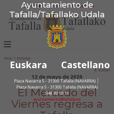
Ayuntamiento de Tafa
Ayuntamiento de
Ir al contenido
Euskera
Castellano
facebook
twitter
youtube
Tafalla/Tafallako Udala
Search for:
Inicio
>
Noticias
Euskara
Castellano
Volver
12 de mayo de 2020
Plaza Navarra 5 - 31300 Tafalla (NAVARRA)
Plaza Navarra 5 - 31300 Tafalla (NAVARRA)
El Mercado del
948 70 18 11
ayuntamiento@tafalla.es
Viernes regresa a