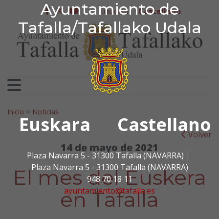
Ayuntamiento de Tafa
Ayuntamiento de
Ir al contenido
Euskera
Castellano
facebook
twitter
youtube
Tafalla/Tafallako Udala
Search for:
Inicio
>
Noticias
Euskara
Castellano
Volver
14 de mayo de 2021
Plaza Navarra 5 - 31300 Tafalla (NAVARRA)
Plaza Navarra 5 - 31300 Tafalla (NAVARRA)
El mes del Euskera
948 70 18 11
ayuntamiento@tafalla.es
en Tafalla