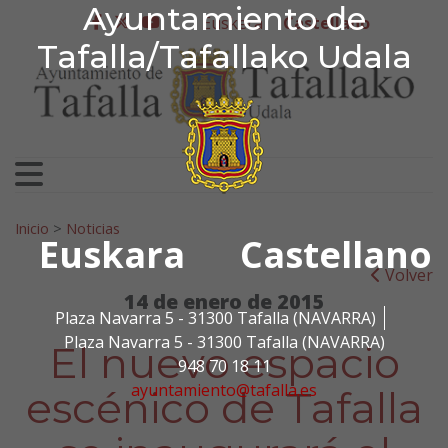
Ayuntamiento de Tafa
Ayuntamiento de
Ir al contenido
Euskera
Castellano
facebook
twitter
youtube
Tafalla/Tafallako Udala
Search for:
Inicio
>
Noticias
Euskara
Castellano
Volver
14 de enero de 2015
Plaza Navarra 5 - 31300 Tafalla (NAVARRA)
Plaza Navarra 5 - 31300 Tafalla (NAVARRA)
El nuevo espacio
948 70 18 11
ayuntamiento@tafalla.es
escénico de Tafalla