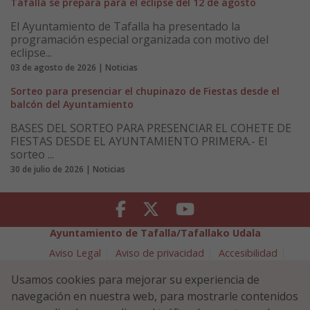
Tafalla se prepara para el eclipse del 12 de agosto
El Ayuntamiento de Tafalla ha presentado la
programación especial organizada con motivo del
eclipse...
03 de agosto de 2026 | Noticias
Sorteo para presenciar el chupinazo de Fiestas desde el
balcón del Ayuntamiento
BASES DEL SORTEO PARA PRESENCIAR EL COHETE DE
FIESTAS DESDE EL AYUNTAMIENTO PRIMERA.- El
sorteo ...
30 de julio de 2026 | Noticias
Facebook
Twitter
Youtube
Ayuntamiento de Tafalla/Tafallako Udala
Aviso Legal
Aviso de privacidad
Accesibilidad
Política de cookies
Usamos cookies para mejorar su experiencia de
Política de Seguridad de la Información
navegación en nuestra web, para mostrarle contenidos
Plaza Navarra 5 - 31300 Tafalla (NAVARRA)
948 70 18 11