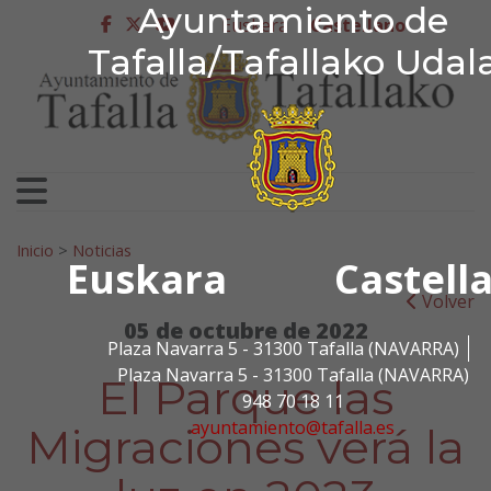
Ayuntamiento de Tafa
Ayuntamiento de
Ir al contenido
Euskera
Castellano
facebook
twitter
youtube
Tafalla/Tafallako Udal
Search for:
Inicio
>
Noticias
Euskara
Castell
Volver
05 de octubre de 2022
Plaza Navarra 5 - 31300 Tafalla (NAVARRA)
Plaza Navarra 5 - 31300 Tafalla (NAVARRA)
El Parque las
948 70 18 11
ayuntamiento@tafalla.es
Migraciones verá la