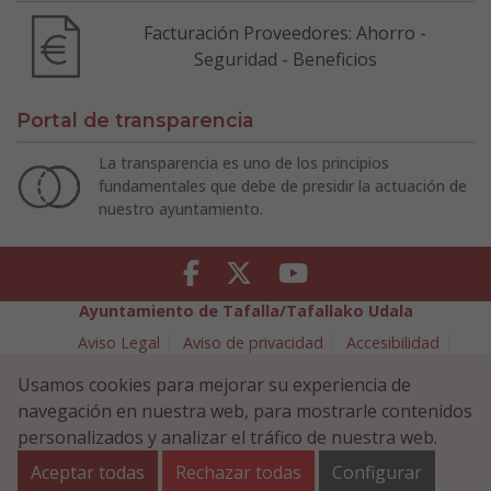
Facturación Proveedores: Ahorro -
Seguridad - Beneficios
Portal de transparencia
La transparencia es uno de los principios
fundamentales que debe de presidir la actuación de
nuestro ayuntamiento.
Facebook
Twitter
Youtube
Ayuntamiento de Tafalla/Tafallako Udala
Aviso Legal
Aviso de privacidad
Accesibilidad
Política de cookies
Usamos cookies para mejorar su experiencia de
Política de Seguridad de la Información
navegación en nuestra web, para mostrarle contenidos
Plaza Navarra 5 - 31300 Tafalla (NAVARRA)
948 70 18 11
personalizados y analizar el tráfico de nuestra web.
ayuntamiento@tafalla.es
Aceptar todas
Rechazar todas
Configurar