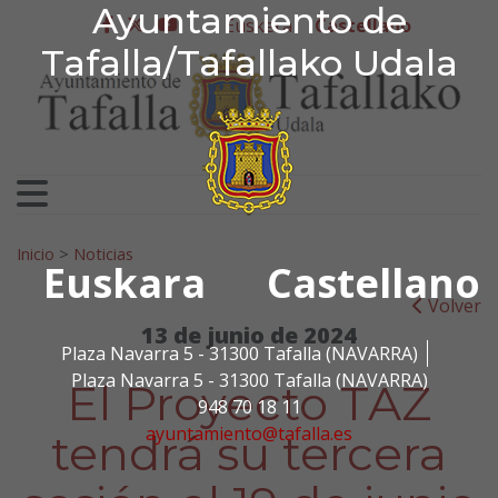
Ayuntamiento de Tafa
Ayuntamiento de
Ir al contenido
Euskera
Castellano
facebook
twitter
youtube
Tafalla/Tafallako Udala
Search for:
Inicio
>
Noticias
Euskara
Castellano
Volver
13 de junio de 2024
Plaza Navarra 5 - 31300 Tafalla (NAVARRA)
Plaza Navarra 5 - 31300 Tafalla (NAVARRA)
El Proyecto TAZ
948 70 18 11
ayuntamiento@tafalla.es
tendrá su tercera