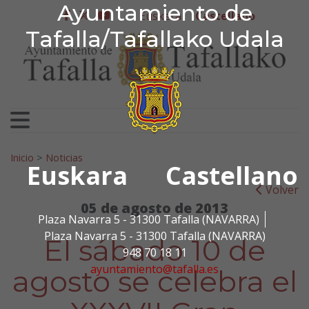
Ayuntamiento de Tafa
Ayuntamiento de
Ir al contenido
Euskera
Castellano
facebook
twitter
youtube
Tafalla/Tafallako Udala
Search for:
Inicio
>
Noticias
Euskara
Castellano
Volver
05 de agosto de 2013
Plaza Navarra 5 - 31300 Tafalla (NAVARRA)
Plaza Navarra 5 - 31300 Tafalla (NAVARRA)
El sábado 10 de
948 70 18 11
ayuntamiento@tafalla.es
agosto se celebra el