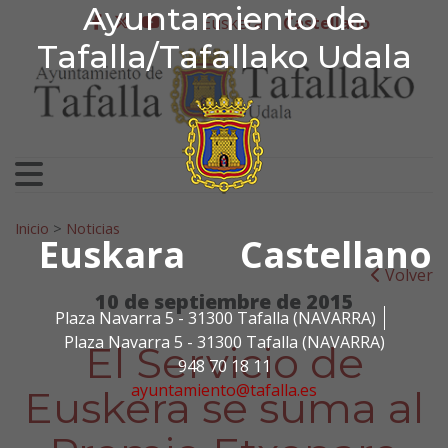
Ayuntamiento de Tafa
Ayuntamiento de
Ir al contenido
Euskera
Castellano
facebook
twitter
youtube
Tafalla/Tafallako Udala
Search for:
Inicio
>
Noticias
Euskara
Castellano
Volver
10 de septiembre de 2015
Plaza Navarra 5 - 31300 Tafalla (NAVARRA)
Plaza Navarra 5 - 31300 Tafalla (NAVARRA)
El Servicio de
948 70 18 11
ayuntamiento@tafalla.es
Euskera se suma al