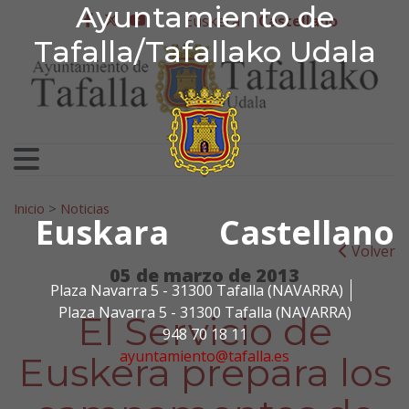
Ayuntamiento de Tafa
Ayuntamiento de
Ir al contenido
Euskera
Castellano
facebook
twitter
youtube
Tafalla/Tafallako Udala
Search for:
Inicio
>
Noticias
Euskara
Castellano
Volver
05 de marzo de 2013
Plaza Navarra 5 - 31300 Tafalla (NAVARRA)
Plaza Navarra 5 - 31300 Tafalla (NAVARRA)
El Servicio de
948 70 18 11
ayuntamiento@tafalla.es
Euskera prepara los