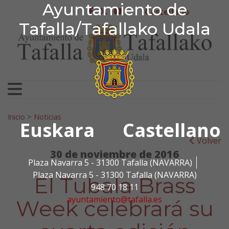
Ayuntamiento de Tafa
Ayuntamiento de
Ir al contenido
Castellano
facebook
twitter
youtube
Tafalla/Tafallako Udala
Search for:
Inicio
>
Noticias
Euskara
Castellano
Volver
30 de noviembre de 2016
Plaza Navarra 5 - 31300 Tafalla (NAVARRA)
Plaza Navarra 5 - 31300 Tafalla (NAVARRA)
El Tubala Brass
948 70 18 11
ayuntamiento@tafalla.es
Week celebrará su