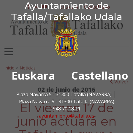
Ayuntamiento de Tafa
Ayuntamiento de
Ir al contenido
Euskera
Castellano
facebook
twitter
youtube
Tafalla/Tafallako Udala
Search for:
Inicio
>
Noticias
Euskara
Castellano
Volver
02 de junio de 2016
Plaza Navarra 5 - 31300 Tafalla (NAVARRA)
Plaza Navarra 5 - 31300 Tafalla (NAVARRA)
El viernes 17 de
948 70 18 11
ayuntamiento@tafalla.es
junio actuará en