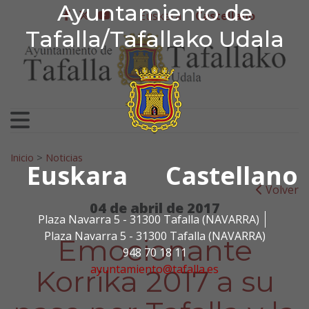
Ayuntamiento de Tafa
Ayuntamiento de
Ir al contenido
Euskera
Castellano
facebook
twitter
youtube
Tafalla/Tafallako Udala
Search for:
Inicio
>
Noticias
Euskara
Castellano
Volver
04 de abril de 2017
Plaza Navarra 5 - 31300 Tafalla (NAVARRA)
Plaza Navarra 5 - 31300 Tafalla (NAVARRA)
Emocionante
948 70 18 11
ayuntamiento@tafalla.es
Korrika 2017 a su