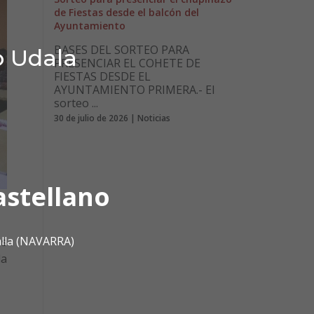
de Fiestas desde el balcón del
Ayuntamiento
BASES DEL SORTEO PARA
o Udala
PRESENCIAR EL COHETE DE
FIESTAS DESDE EL
AYUNTAMIENTO PRIMERA.- El
sorteo ...
30 de julio de 2026 | Noticias
astellano
alla (NAVARRA)
os
la