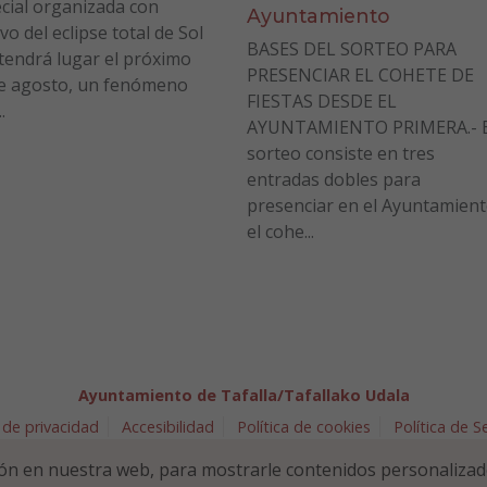
cial organizada con
Ayuntamiento
vo del eclipse total de Sol
BASES DEL SORTEO PARA
tendrá lugar el próximo
PRESENCIAR EL COHETE DE
e agosto, un fenómeno
FIESTAS DESDE EL
.
AYUNTAMIENTO PRIMERA.- E
sorteo consiste en tres
entradas dobles para
presenciar en el Ayuntamien
el cohe...
Ayuntamiento de Tafalla/Tafallako Udala
 de privacidad
Accesibilidad
Política de cookies
Política de 
arra 5 - 31300 Tafalla (NAVARRA)
948 70 18 11
ayuntamiento@t
ón en nuestra web, para mostrarle contenidos personalizad