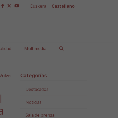
Euskera
Castellano
facebook
twitter
youtube
Buscar
alidad
Multimedia
Volver
Categorías
Destacados
l
Noticias
a
Sala de prensa