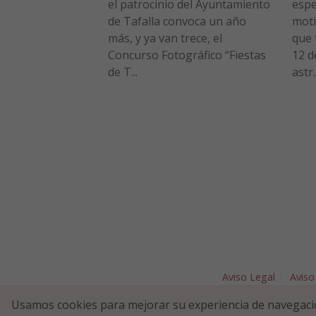
el patrocinio del Ayuntamiento
espe
de Tafalla convoca un año
moti
más, y ya van trece, el
que 
Concurso Fotográfico “Fiestas
12 d
de T...
astr..
Aviso Legal
Aviso
Plaza Nav
Usamos cookies para mejorar su experiencia de navegaci