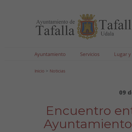
Ayuntamiento de Tafa
Ir al contenido
Ayuntamiento
Servicios
Lugar y
Search for:
Inicio
>
Noticias
09 d
Encuentro ent
Ayuntamiento 