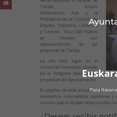
Recientemente el
Alcalde de
Youtube
Tafalla
,
Arturo
Goldaracena
Asa y la
Presidenta de la Comisión de
Ayunta
Empleo, Industria, Comercio
y Turismo,
Soco Ojer Bueno
se reunían c
on
representantes de las
empresas de Tafalla.
La cita tuvo lugar en el
Centro de Formación ubicado
Euskar
en el Polígono Barranquiel,
propiedad del Ayuntamiento.
Plaza Navarra
El objetivo de este encuentro fue el 
momentos, intercambiar opiniones y 
reunión que el Alcalde tiene previsto c
¿Deseas recibir noti