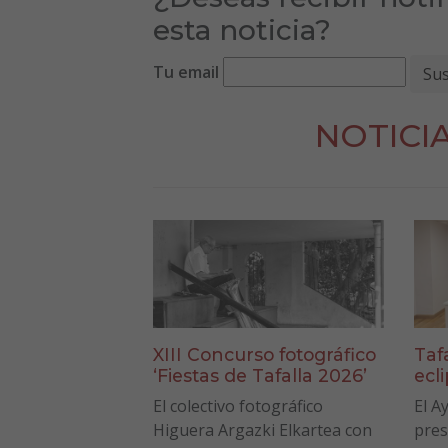
esta noticia?
Tu email
NOTICI
XIII Concurso fotográfico
Taf
‘Fiestas de Tafalla 2026’
ecl
El colectivo fotográfico
El A
Higuera Argazki Elkartea con
pres