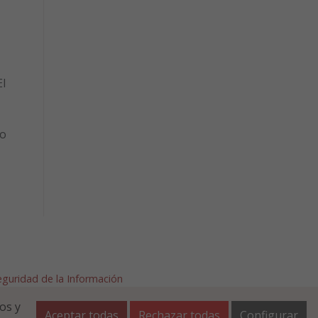
l
to
Seguridad de la Información
afalla.es
os y
Aceptar todas
Rechazar todas
Configurar