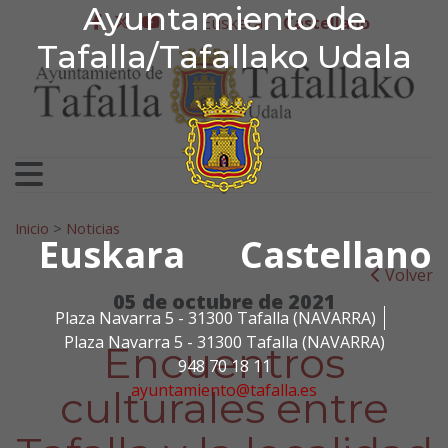
Ayuntamiento de Tafa
Ayuntamiento de
Ir al contenido
Euskera
Castellano
facebook
twitter
youtube
Tafalla/Tafallako Udala
Search for:
Inicio
>
Noticias
Euskara
Castellano
Volver
05 de octubre de 2021
Plaza Navarra 5 - 31300 Tafalla (NAVARRA)
Plaza Navarra 5 - 31300 Tafalla (NAVARRA)
Encuentros
948 70 18 11
ayuntamiento@tafalla.es
culturales entre