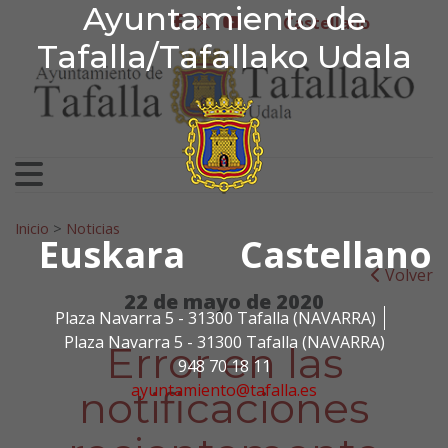
Ayuntamiento de Tafa
Ayuntamiento de
Ir al contenido
Castellano
facebook
twitter
youtube
Tafalla/Tafallako Udala
Search for:
Inicio
>
Noticias
Euskara
Castellano
Volver
22 de mayo de 2020
Plaza Navarra 5 - 31300 Tafalla (NAVARRA)
Plaza Navarra 5 - 31300 Tafalla (NAVARRA)
Error en las
948 70 18 11
ayuntamiento@tafalla.es
notificaciones