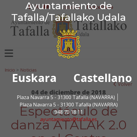
Ayuntamiento de Tafa
Ayuntamiento de
Ir al contenido
Euskera
Castellano
facebook
twitter
youtube
Tafalla/Tafallako Udala
Search for:
Inicio
>
Noticias
Euskara
Castellano
Volver
04 de diciembre de 2018
Plaza Navarra 5 - 31300 Tafalla (NAVARRA)
Plaza Navarra 5 - 31300 Tafalla (NAVARRA)
Espectáculo de
948 70 18 11
ayuntamiento@tafalla.es
danza ATALAK 2.0