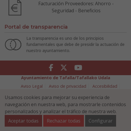
Facturación Proveedores: Ahorro -
Seguridad - Beneficios
Portal de transparencia
La transparencia es uno de los principios
fundamentales que debe de presidir la actuación de
nuestro ayuntamiento.
Facebook
Twitter
Youtube
Ayuntamiento de Tafalla/Tafallako Udala
Aviso Legal
Aviso de privacidad
Accesibilidad
Política de cookies
Usamos cookies para mejorar su experiencia de
Política de Seguridad de la Información
navegación en nuestra web, para mostrarle contenidos
Plaza Navarra 5 - 31300 Tafalla (NAVARRA)
948 70 18 11
personalizados y analizar el tráfico de nuestra web.
ayuntamiento@tafalla.es
Aceptar todas
Rechazar todas
Configurar