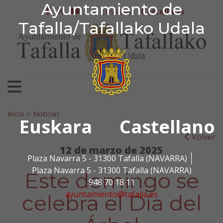
Ayuntamiento de Tafa
Ayuntamiento de
Ir al contenido
Euskera
Castellano
facebook
twitter
youtube
Tafalla/Tafallako Udala
Search for:
Inicio
>
Noticias
Euskara
Castellano
Volver
12 de marzo de 2025
Plaza Navarra 5 - 31300 Tafalla (NAVARRA)
Plaza Navarra 5 - 31300 Tafalla (NAVARRA)
Este domingo se
948 70 18 11
ayuntamiento@tafalla.es
celebra el Día del