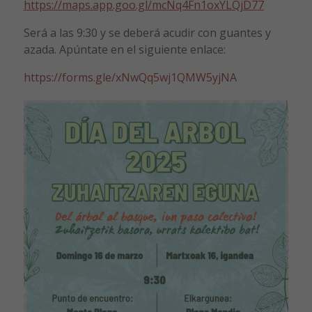
https://maps.app.goo.gl/mcNq4Fn1oxYLQjD77
Será a las 9:30 y se deberá acudir con guantes y
azada. Apúntate en el siguiente enlace:
https://forms.gle/xNwQq5wj1QMW5yjNA