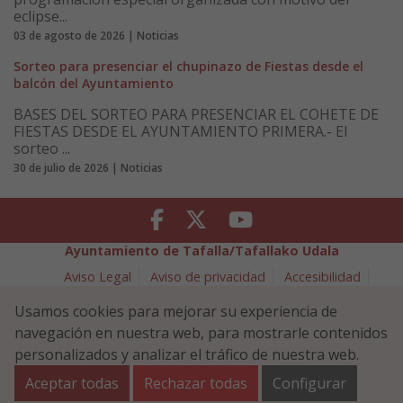
eclipse...
03 de agosto de 2026 | Noticias
Sorteo para presenciar el chupinazo de Fiestas desde el
balcón del Ayuntamiento
BASES DEL SORTEO PARA PRESENCIAR EL COHETE DE
FIESTAS DESDE EL AYUNTAMIENTO PRIMERA.- El
sorteo ...
30 de julio de 2026 | Noticias
Facebook
Twitter
Youtube
Ayuntamiento de Tafalla/Tafallako Udala
Aviso Legal
Aviso de privacidad
Accesibilidad
Política de cookies
Usamos cookies para mejorar su experiencia de
Política de Seguridad de la Información
navegación en nuestra web, para mostrarle contenidos
Plaza Navarra 5 - 31300 Tafalla (NAVARRA)
948 70 18 11
personalizados y analizar el tráfico de nuestra web.
ayuntamiento@tafalla.es
Aceptar todas
Rechazar todas
Configurar