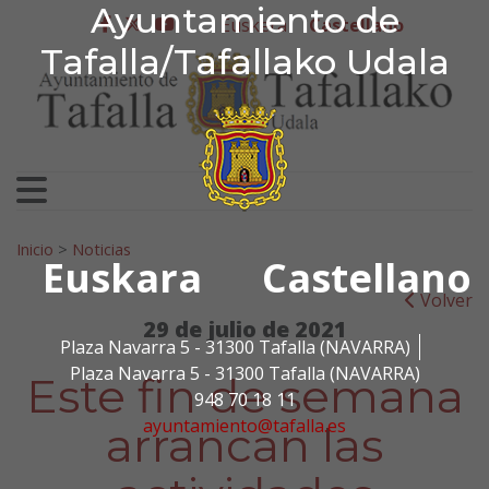
Ayuntamiento de Tafa
Ayuntamiento de
Ir al contenido
Euskera
Castellano
facebook
twitter
youtube
Tafalla/Tafallako Udala
Search for:
Inicio
>
Noticias
Euskara
Castellano
Volver
29 de julio de 2021
Plaza Navarra 5 - 31300 Tafalla (NAVARRA)
Plaza Navarra 5 - 31300 Tafalla (NAVARRA)
Este fin de semana
948 70 18 11
ayuntamiento@tafalla.es
arrancan las