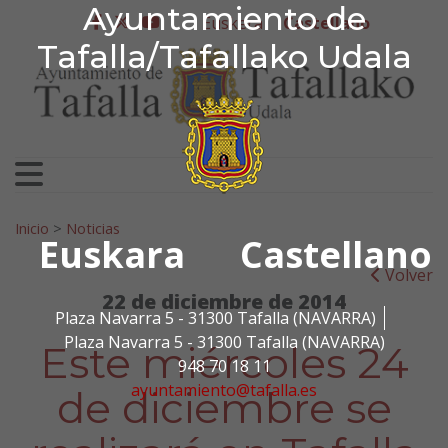
Ayuntamiento de Tafa
Ayuntamiento de
Ir al contenido
Euskera
Castellano
facebook
twitter
youtube
Tafalla/Tafallako Udala
Search for:
Inicio
>
Noticias
Euskara
Castellano
Volver
22 de diciembre de 2014
Plaza Navarra 5 - 31300 Tafalla (NAVARRA)
Plaza Navarra 5 - 31300 Tafalla (NAVARRA)
Este miércoles 24
948 70 18 11
ayuntamiento@tafalla.es
de diciembre se